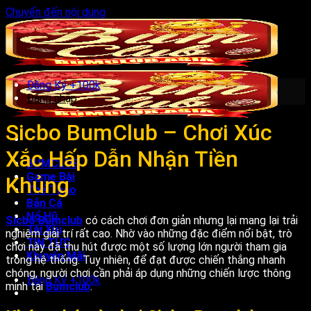
Chuyển đến nội dung
Đăng Ký +100k
Đăng nhập
Sicbo BumClub – Chơi Xúc
Xắc Hấp Dẫn Nhận Tiền
BUMCLUB
Game Bài
Khủng
Thể Thao
Bắn Cá
Nổ Hũ
Sicbo Bumclub
có cách chơi đơn giản nhưng lại mang lại trải
Tài Xỉu
nghiệm giải trí rất cao. Nhờ vào những đặc điểm nổi bật, trò
TIN TỨC
chơi này đã thu hút được một số lượng lớn người tham gia
Khuyến Mãi
trong hệ thống. Tuy nhiên, để đạt được chiến thắng nhanh
chóng, người chơi cần phải áp dụng những chiến lược thông
Đăng Ký +100k
minh tại
Bumclub
.
Đăng nhập