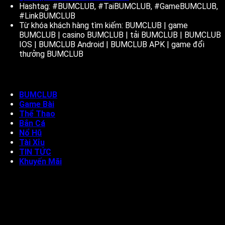
Hashtag: #BUMCLUB, #TaiBUMCLUB, #GameBUMCLUB,
#LinkBUMCLUB
Từ khóa khách hàng tìm kiếm: BUMCLUB | game
BUMCLUB | casino BUMCLUB | tải BUMCLUB | BUMCLUB
IOS | BUMCLUB Android | BUMCLUB APK | game đổi
thưởng BUMCLUB
BUMCLUB
Game Bài
Thể Thao
Bắn Cá
Nổ Hũ
Tài Xỉu
TIN TỨC
Khuyến Mãi