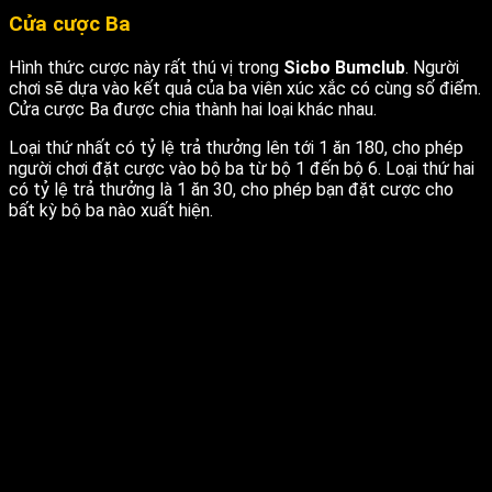
Cửa cược Ba
Hình thức cược này rất thú vị trong
Sicbo Bumclub
. Người
chơi sẽ dựa vào kết quả của ba viên xúc xắc có cùng số điểm.
Cửa cược Ba được chia thành hai loại khác nhau.
Loại thứ nhất có tỷ lệ trả thưởng lên tới 1 ăn 180, cho phép
người chơi đặt cược vào bộ ba từ bộ 1 đến bộ 6. Loại thứ hai
có tỷ lệ trả thưởng là 1 ăn 30, cho phép bạn đặt cược cho
bất kỳ bộ ba nào xuất hiện.