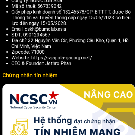
Công ty: BUMCLUB Asia
Mã số thuế: 567839042
Giấy phép kinh doanh số 13246578/GP-BTTTT, được Bộ
Thông tin và Truyền thông cấp ngày 15/05/2023 có hiệu
lực đến ngày 15/05/2028.
Email: cskh@bumclub.asia
SĐT: 0901234567
Địa chỉ: 32 Nguyễn Văn Cừ, Phường Cầu Kho, Quận 1, Hồ
Chí Minh, Việt Nam
Zipcode: 71000
Website: https://rajapola-gacor.jp.net/
CEO & Founder: Jethro Phan
Chứng nhận tín nhiệm