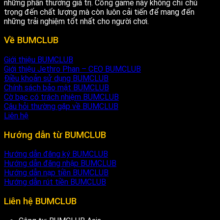
những phần thưởng giá trị. Cổng game này không chỉ chú
trọng đến chất lượng mà còn luôn cải tiến để mang đến
những trải nghiệm tốt nhất cho người chơi.
Về BUMCLUB
Giới thiệu BUMCLUB
Giới thiệu Jethro Phan – CEO BUMCLUB
Điều khoản sử dụng BUMCLUB
Chính sách bảo mật BUMCLUB
Cờ bạc có trách nhiệm BUMCLUB
Câu hỏi thường gặp về BUMCLUB
Liên hệ
Hướng dẫn từ BUMCLUB
Hướng dẫn đăng ký BUMCLUB
Hướng dẫn đăng nhập BUMCLUB
Hướng dẫn nạp tiền BUMCLUB
Hướng dẫn rút tiền BUMCLUB
Liên hệ BUMCLUB