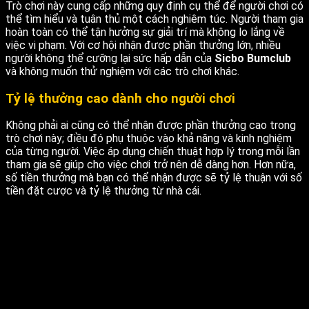
Trò chơi này cung cấp những quy định cụ thể để người chơi có
thể tìm hiểu và tuân thủ một cách nghiêm túc. Người tham gia
hoàn toàn có thể tận hưởng sự giải trí mà không lo lắng về
việc vi phạm. Với cơ hội nhận được phần thưởng lớn, nhiều
người không thể cưỡng lại sức hấp dẫn của
Sicbo Bumclub
và không muốn thử nghiệm với các trò chơi khác.
Tỷ lệ thưởng cao dành cho người chơi
Không phải ai cũng có thể nhận được phần thưởng cao trong
trò chơi này; điều đó phụ thuộc vào khả năng và kinh nghiệm
của từng người. Việc áp dụng chiến thuật hợp lý trong mỗi lần
tham gia sẽ giúp cho việc chơi trở nên dễ dàng hơn. Hơn nữa,
số tiền thưởng mà bạn có thể nhận được sẽ tỷ lệ thuận với số
tiền đặt cược và tỷ lệ thưởng từ nhà cái.