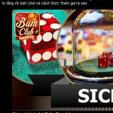
lo lắng về luật chơi và cách thức tham gia ra sao.