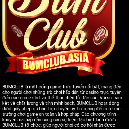
BUMCLUB là một cổng game trực tuyến nổi bật, mang đến
cho người chơi những trò chơi hấp dẫn từ casino trực tuyến
đến các game slot và thể thao điện tử đặc sắc. Với sự cam
kết về chất lượng và tính minh bạch, BUMCLUB hoạt động
dưới giấy phép cờ bạc trực tuyến uy tín, mang đến một môi
trường chơi game an toàn và hợp pháp. Các chương trình
khuyến mãi hấp dẫn cùng các sự kiện đặc biệt luôn được
BUMCLUB tổ chức, giúp người chơi có cơ hội nhận được