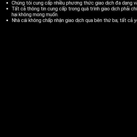
Chúng tôi cung cấp nhiều phương thức giao dịch đa dạng v
Tất cả thông tin cung cấp trong quá trình giao dịch phải ch
hại không mong muốn.
Nhà cái không chấp nhận giao dịch qua bên thứ ba; tất cả