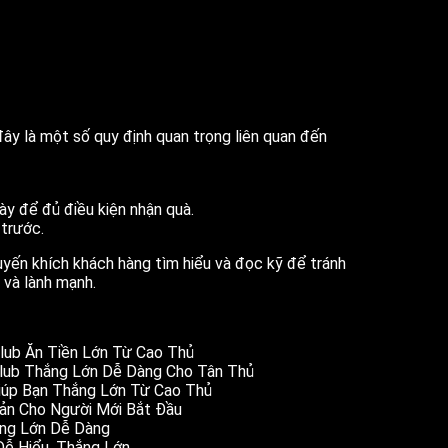
ây là một số quy định quan trọng liên quan đến
ày để đủ điều kiện nhận quà.
trước.
uyến khích khách hàng tìm hiểu và đọc kỹ để tránh
 và lành mạnh.
lub Ăn Tiền Lớn Từ Cao Thủ
lub Thắng Lớn Dễ Dàng Cho Tân Thủ
iúp Bạn Thắng Lớn Từ Cao Thủ
ản Cho Người Mới Bắt Đầu
ắng Lớn Dễ Dàng
ễ Hiểu, Thắng Lớn