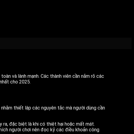
 toàn và lành mạnh. Các thành viên cần nắm rõ các
 nhất cho 2025.
y nhằm thiết lập các nguyên tắc mà người dùng cần
ra, đặc biệt là khi có thiệt hại hoặc mất mát.
khích người chơi nên đọc kỹ các điều khoản công