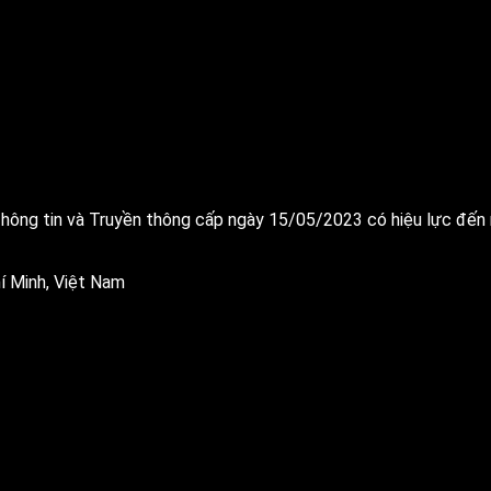
ông tin và Truyền thông cấp ngày 15/05/2023 có hiệu lực đến
í Minh, Việt Nam