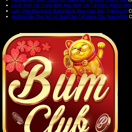
Cách Tính Chi Trong Binh Xập Xám Chi Tiết Cho Người Mới
Luật Chơi Blackjack BumClub & Mẹo Giúp Bạn Thắng Lớn
C
Hướng Dẫn Chơi Xổ Số BumClub Dễ Dàng Cho Người Mới
C