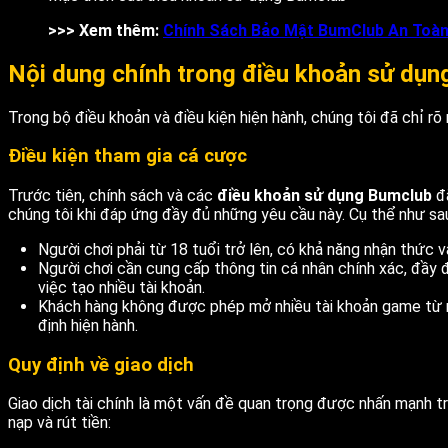
>>> Xem thêm:
Chính Sách Bảo Mật BumClub An Toàn
Nội dung chính trong điều khoản sử dụ
Trong bộ điều khoản và điều kiện hiện hành, chúng tôi đã chỉ 
Điều kiện tham gia cá cược
Trước tiên, chính sách và các
điều khoản sử dụng Bumclub
đã
chúng tôi khi đáp ứng đầy đủ những yêu cầu này. Cụ thể như sa
Người chơi phải từ 18 tuổi trở lên, có khả năng nhận thức v
Người chơi cần cung cấp thông tin cá nhân chính xác, đầy 
việc tạo nhiều tài khoản.
Khách hàng không được phép mở nhiều tài khoản game từ nhi
định hiện hành.
Quy định về giao dịch
Giao dịch tài chính là một vấn đề quan trọng được nhấn mạnh 
nạp và rút tiền: